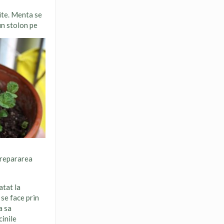
ite. Menta se
un stolon pe
 prepararea
atat la
 se face prin
a sa
cinile