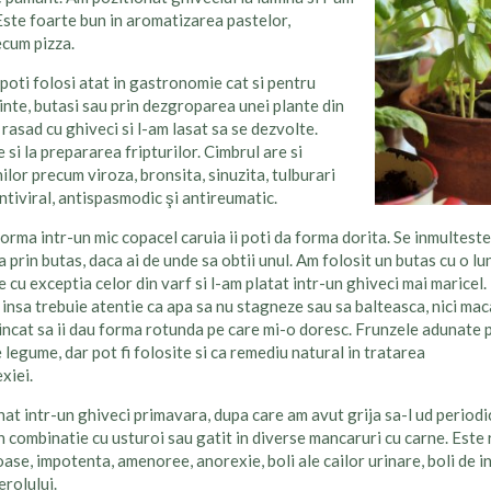
 Este foarte bun in aromatizarea pastelor,
recum pizza.
poti folosi atat in gastronomie cat si pentru
inte, butasi sau prin dezgroparea unei plante din
rasad cu ghiveci si l-am lasat sa se dezvolte.
i la prepararea fripturilor. Cimbrul are si
lor precum viroza, bronsita, sinuzita, tulburari
ntiviral, antispasmodic şi antireumatic.
forma intr-un mic copacel caruia ii poti da forma dorita. Se inmultest
prin butas, daca ai de unde sa obtii unul. Am folosit un butas cu o l
 cu exceptia celor din varf si l-am platat intr-un ghiveci mai maricel.
insa trebuie atentie ca apa sa nu stagneze sau sa balteasca, nici maca
l incat sa ii dau forma rotunda pe care mi-o doresc. Frunzele adunate 
legume, dar pot fi folosite si ca remediu natural in tratarea
xiei.
 intr-un ghiveci primavara, dupa care am avut grija sa-l ud periodi
 in combinatie cu usturoi sau gatit in diverse mancaruri cu carne. Est
oase, impotenta, amenoree, anorexie, boli ale cailor urinare, boli de i
erolului.