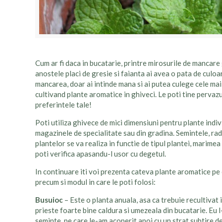
Cum ar fi daca in bucatarie, printre mirosurile de mancare
anostele placi de gresie si faianta ai avea o pata de culoa
mancarea, doar ai intinde mana si ai putea culege cele mai
cultivand plante aromatice in ghiveci. Le poti tine pervazul
preferintele tale!
Poti utiliza ghivece de mici dimensiuni pentru plante indiv
magazinele de specialitate sau din gradina. Semintele, rad
plantelor se va realiza in functie de tipul plantei, marime
poti verifica apasandu-l usor cu degetul.
In continuare iti voi prezenta cateva plante aromatice pe c
precum si modul in care le poti folosi:
Busuioc
– Este o planta anuala, asa ca trebuie recultivat i
prieste foarte bine caldura si umezeala din bucatarie. Eu 
seminte, pe care le-am acoperit apoi cu un strat subtire d