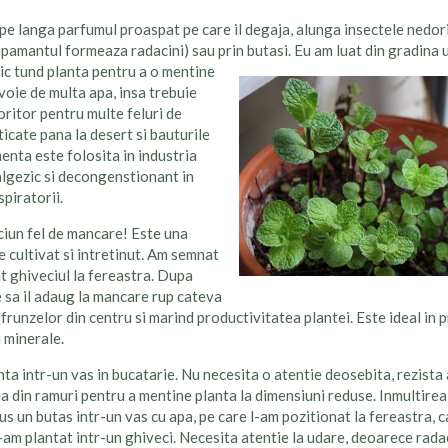
pe langa parfumul proaspat pe care il degaja, alunga insectele nedor
u pamantul formeaza radacini) sau prin butasi. Eu am luat din gradina 
dic tund planta pentru a o mentine
evoie de multa apa, insa trebuie
oritor pentru multe feluri de
icate pana la desert si bauturile
menta este folosita in industria
algezic si decongenstionant in
spiratorii.
ciun fel de mancare! Este una
e cultivat si intretinut. Am semnat
t ghiveciul la fereastra. Dupa
 sa il adaug la mancare rup cateva
 frunzelor din centru si marind productivitatea plantei. Este ideal in
 minerale.
ta intr-un vas in bucatarie. Nu necesita o atentie deosebita, rezista 
ia din ramuri pentru a mentine planta la dimensiuni reduse. Inmultirea
s un butas intr-un vas cu apa, pe care l-am pozitionat la fereastra, c
-am plantat intr-un ghiveci. Necesita atentie la udare, deoarece rada