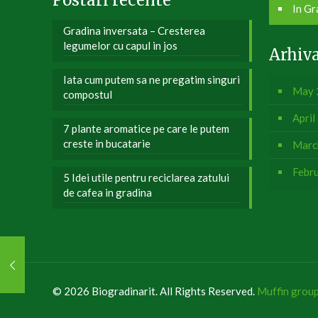
Postari recente
In Gr
Gradina inversata – Cresterea
legumelor cu capul in jos
Arhiv
Iata cum putem sa ne pregatim singuri
May 
compostul
April
7 plante aromatice pe care le putem
creste in bucatarie
Marc
Febr
5 Idei utile pentru reciclarea zatului
de cafea in gradina
© 2026 Biogradinarit. All Rights Reserved.
Muffin grou