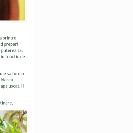
a printre
nd prepari
 puterea ta,
 in functie de
ie sa fie din
 Udarea
ape uscat. Il
tinere,