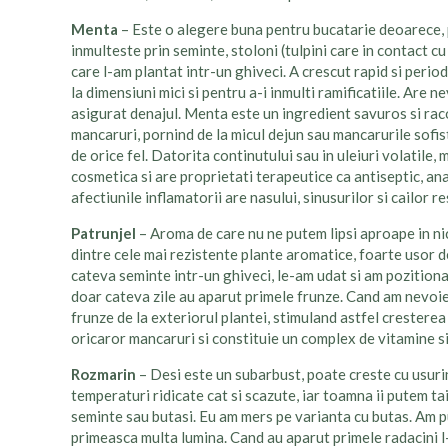
Menta
– Este o alegere buna pentru bucatarie deoarece, 
inmulteste prin seminte, stoloni (tulpini care in contact c
care l-am plantat intr-un ghiveci. A crescut ra
pid si perio
la dimensiuni mici si pentru a-i inmulti ramificatiile. Are n
asigurat denajul. Menta este un ingredient savuros si rac
mancaruri, pornind de la micul dejun sau mancarurile sofist
de orice fel. Datorita continutului sau in uleiuri volatile, 
cosmetica si are proprietati terapeutice ca antiseptic, an
afectiunile inflamatorii are nasului, sinusurilor si cailor re
Patrunjel
– Aroma de care nu ne putem lipsi aproape in ni
dintre cele mai rezistente plante aromatice, foarte usor d
cateva seminte intr-un ghiveci, le-am udat si am pozitiona
doar cateva zile au aparut primele frunze. Cand am nevoie
frunze de la exteriorul plantei, stimuland astfel cresterea
oricaror mancaruri si constituie un complex de vitamine si
Rozmarin
– Desi este un subarbust, poate creste cu usurin
temperaturi ridicate cat si scazute, iar toamna ii putem ta
seminte sau butasi. Eu am mers pe varianta cu butas. Am pu
primeasca multa lumina. Cand au aparut primele radacini l