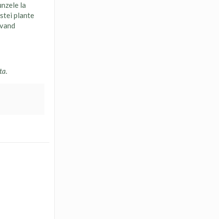
unzele la
estei plante
avand
ta.