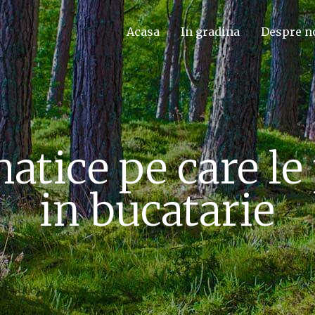
Acasa
In gradina
Despre n
matice pe care le
in bucatarie