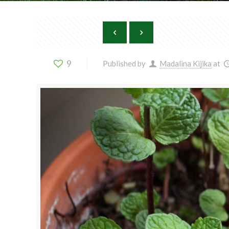
9
Published by
Madalina Kijika
at