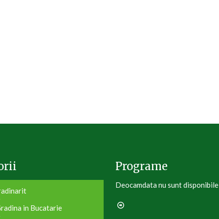
rii
Programe
Deocamdata nu sunt disponibile
adinarit
radina in Bucatarie