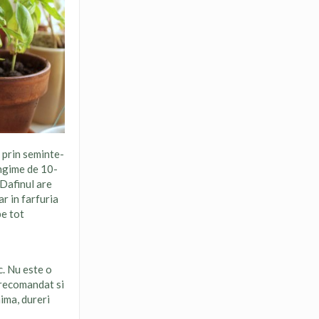
e prin seminte-
ungime de 10-
 Dafinul are
r in farfuria
pe tot
c. Nu este o
e recomandat si
nima, dureri