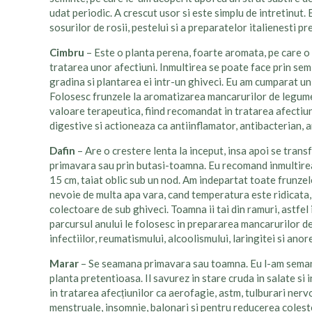
udat periodic. A crescut usor si este simplu de intretinut.
sosurilor de rosii, pestelui si a preparatelor italienesti p
Cimbru
– Este o planta perena, foarte aromata, pe care o 
tratarea unor afectiuni. Inmultirea se poate face prin sem
gradina si plantarea ei intr-un ghiveci. Eu am cumparat un 
Folosesc frunzele la aromatizarea mancarurilor de legume s
valoare terapeutica, fiind recomandat in tratarea afectiuni
digestive si actioneaza ca antiinflamator, antibacterian, a
Dafin
– Are o crestere lenta la inceput, insa apoi se trans
primavara sau prin butasi-toamna. Eu recomand inmultirea 
15 cm, taiat oblic sub un nod. Am indepartat toate frunzele
nevoie de multa apa vara, cand temperatura este ridicata, 
colectoare de sub ghiveci. Toamna ii tai din ramuri, astfe
parcursul anului le folosesc in prepararea mancarurilor de 
infectiilor, reumatismului, alcoolismului, laringitei si anore
Marar
– Se seamana primavara sau toamna. Eu l-am semanat
planta pretentioasa. Il savurez in stare cruda in salate si
in tratarea afecțiunilor ca aerofagie, astm, tulburari nerv
menstruale, insomnie, balonari si pentru reducerea colest