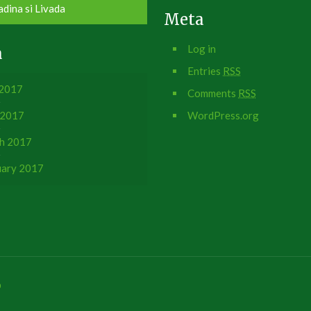
adina si Livada
Meta
Log in
a
Entries
RSS
2017
Comments
RSS
 2017
WordPress.org
h 2017
uary 2017
p