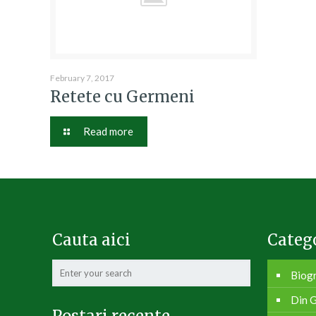
February 7, 2017
Retete cu Germeni
Read more
Cauta aici
Catego
Biogr
Din G