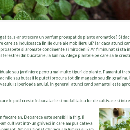
 gatita, s-ar strecura un parfum proaspat de plante aromatice? Si dac
re care sa indulceasca liniile dure ale mobilierului? Iar daca atunci ca
 proaspete si aromate condimente si mirodenii? Ar fi minunat si sta in
 ferestrei din bucatarie, la lumina. Alege plantele pe care sa le cresti
iduale sau jardiniere pentru mai multe tipuri de plante. Pamantul trebu
acinile sau butasii le puteti procura tot din magazin sau din gradina.
a vasului si perioada anului. In general, atunci cand pamantul este apro
are le poti creste in bucatarie si modalitatea lor de cultivare si intre
n fiecare an. Deoarece este sensibil la frig, ii
l-am cultivat intr-un ghiveci in care am pus cateva
e pamant. Am pozitionat ghiveciul la lumina si l-am